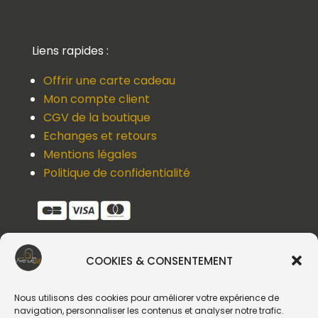
Liens rapides :
Offrir une carte cadeau
Mon compte client
CGV de la boutique
Echanges et retours
Mentions légales
Politique de confidentialité
COOKIES & CONSENTEMENT
Une question, un devis, un souci ?
Contactez-nous !
Nous utilisons des cookies pour améliorer votre expérience de
navigation, personnaliser les contenus et analyser notre trafic.