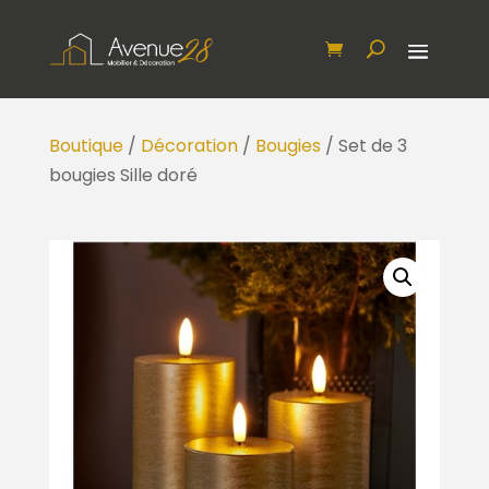
Boutique
/
Décoration
/
Bougies
/ Set de 3
bougies Sille doré