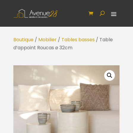
Boutique
/
Mobilier
/
Tables basses
/ Table
d’appoint Roucas ø 32cm