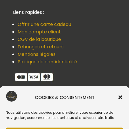
Liens rapides :
Offrir une carte cadeau
Mon compte client
CGV de la boutique
Echanges et retours
Mentions légales
Politique de confidentialité
COOKIES & CONSENTEMENT
Une question, un devis, un souci ?
Contactez-nous !
Nous utilisons des cookies pour améliorer votre expérience de
navigation, personnaliser les contenus et analyser notre trafic.
Suivez-nous