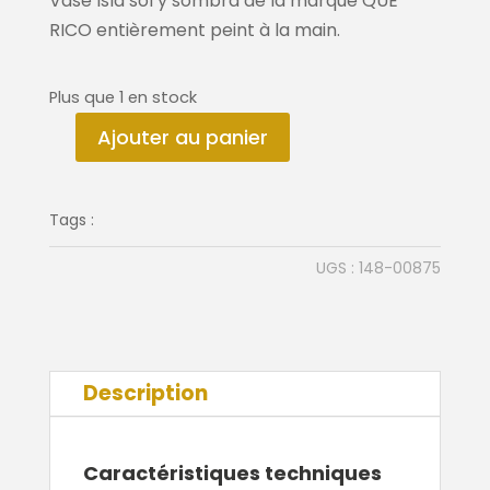
Vase Isla sol y sombra de la marque QUE
RICO entièrement peint à la main.
Plus que 1 en stock
Ajouter au panier
quantité
de
Vase
Tags :
Isla
sol
UGS :
148-00875
y
sombra
Description
Caractéristiques techniques