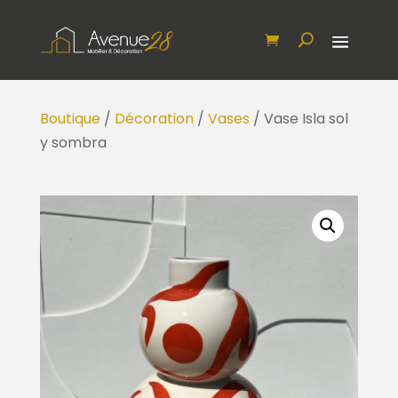
Boutique
/
Décoration
/
Vases
/ Vase Isla sol
y sombra