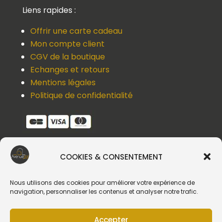
Liens rapides :
Offrir une carte cadeau
Mon compte client
CGV de la boutique
Echanges et retours
Mentions légales
Politique de confidentialité
COOKIES & CONSENTEMENT
Une question, un devis, un souci ?
Contactez-nous !
Nous utilisons des cookies pour améliorer votre expérience de
navigation, personnaliser les contenus et analyser notre trafic.
Suivez-nous
Accepter