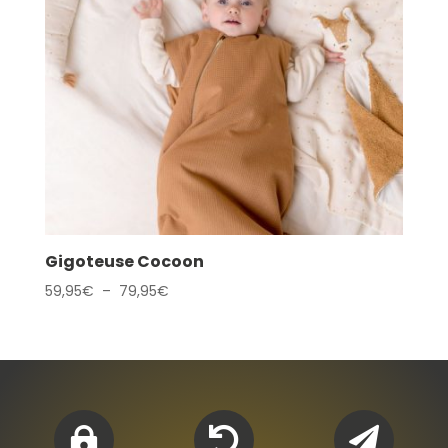
Gigoteuse Cocoon
Plage
59,95
€
–
79,95
€
de
prix :
59,95€
à
79,95€


