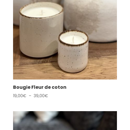
Bougie Fleur de coton
Plage
19,00
€
–
39,00
€
de
prix :
19,00€
à
39,00€