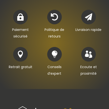
à
39,00€



Paiement
Politique de
Livraison rapide
sécurisé
retours



Retrait gratuit
Conseils
Ecoute et
d’expert
proximité