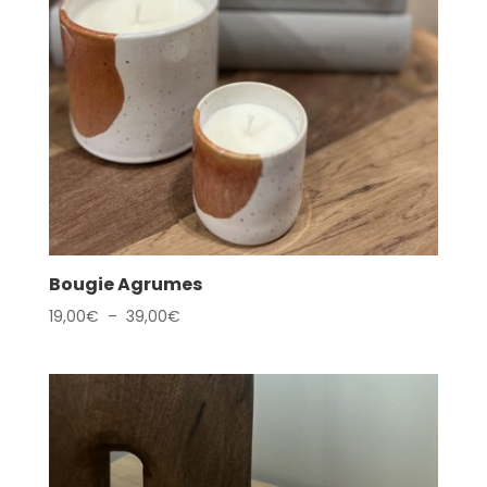
Bougie Agrumes
Plage
19,00
€
–
39,00
€
de
prix :
19,00€
à
39,00€