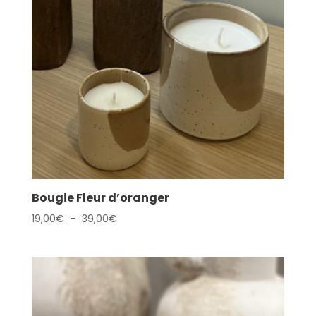
Bougie Fleur d’oranger
Plage
19,00
€
–
39,00
€
de
prix :
19,00€
à
39,00€