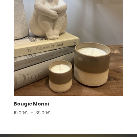
39,00€
Bougie Monoi
Plage
19,00
€
–
39,00
€
de
prix :
19,00€