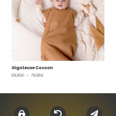
Gigoteuse Cocoon
Plage
59,95
€
–
79,95
€
de
prix :
59,95€
à
79,95€


