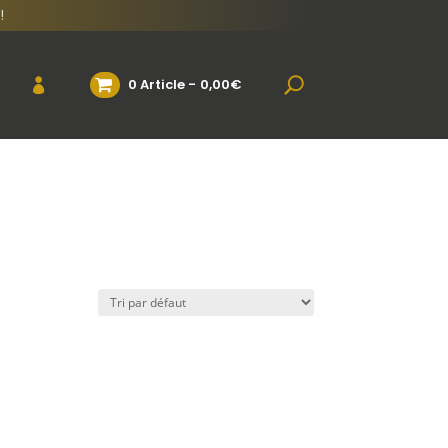
!
0 Article
0,00€