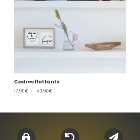
Cadres flottants
Plage
17,90
€
–
40,90
€
de
prix :
17,90€
à
40,90€


