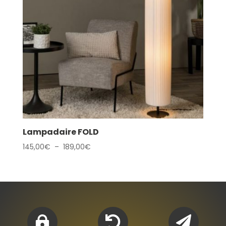
Lampadaire FOLD
Plage
145,00
€
–
189,00
€
de
prix :
145,00€
à
189,00€


