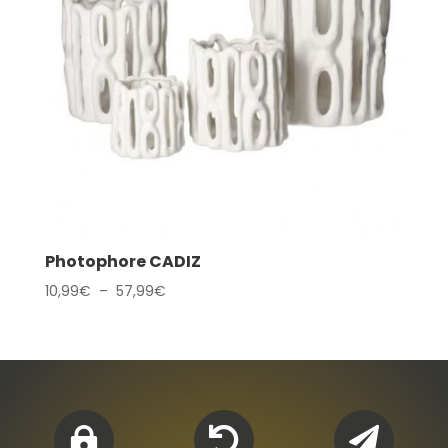
Photophore CADIZ
Plage
10,99
€
–
57,99
€
de
prix :
10,99€
à
57,99€


