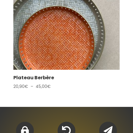
Plateau Berbère
Plage
20,90
€
–
45,00
€
de
prix :
20,90€
à
45,00€


