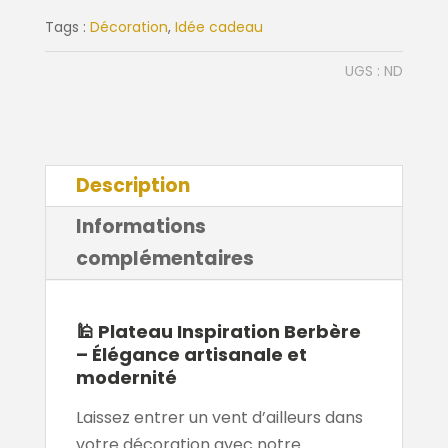
Berbère
Tags :
Décoration
,
Idée cadeau
UGS :
ND
Description
Informations
complémentaires
🕌
Plateau Inspiration Berbère
– Élégance artisanale et
modernité
Laissez entrer un vent d’ailleurs dans
votre décoration avec notre