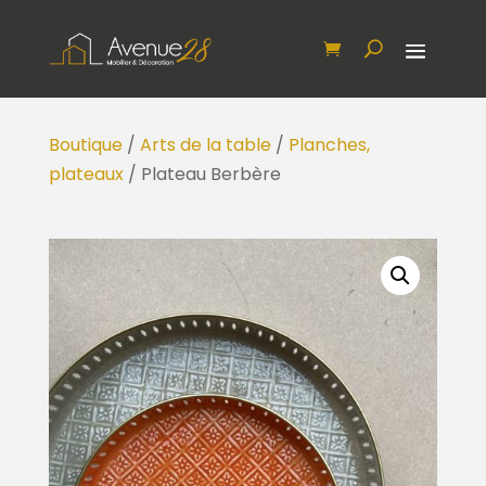
Boutique
/
Arts de la table
/
Planches,
plateaux
/ Plateau Berbère