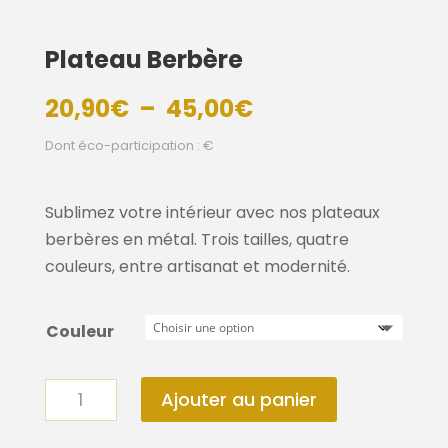
Plateau Berbère
Plage
20,90
€
–
45,00
€
de
Dont éco-participation : €
prix :
20,90€
à
Sublimez votre intérieur avec nos plateaux
45,00€
berbères en métal. Trois tailles, quatre
couleurs, entre artisanat et modernité.
Couleur
quantité
Ajouter au panier
de
Plateau