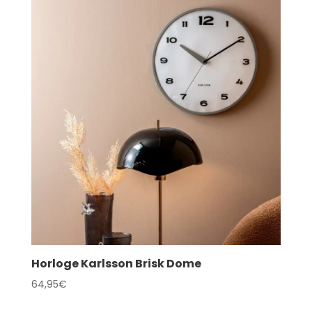
16,95€
à
84,95€
Horloge Karlsson Brisk Dome
64,95
€