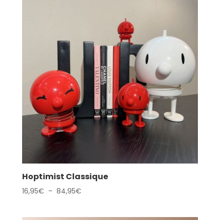
Hoptimist Classique
Plage
16,95
€
–
84,95
€
de
prix :