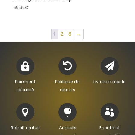
59,95
€
1
2
3
→



Paiement
Politique de
Livraison rapide
sécurisé
retours



Retrait gratuit
Conseils
Ecoute et