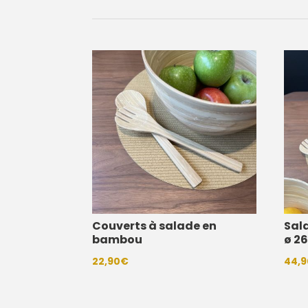
Couverts à salade en
Sal
bambou
ø 2
22,90
€
44,9