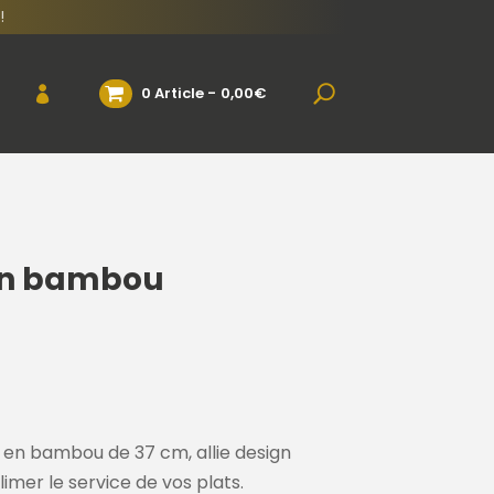
!
0 Article
0,00€
 en bambou
en bambou de 37 cm, allie design
imer le service de vos plats.