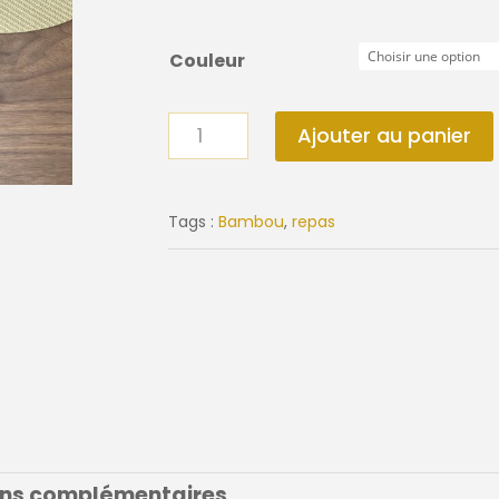
Couleur
quantité
Ajouter au panier
de
Couverts
à
Tags :
Bambou
,
repas
salade
en
bambou
ons complémentaires