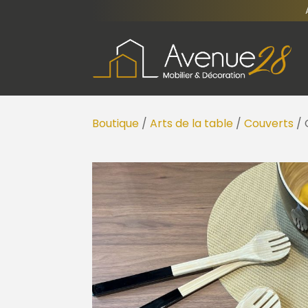
Boutique
/
Arts de la table
/
Couverts
/ 