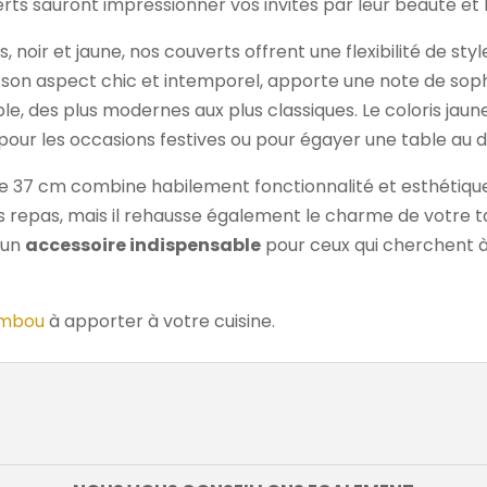
ts sauront impressionner vos invités par leur beauté et l
s, noir et jaune, nos couverts offrent une flexibilité de s
c son aspect chic et intemporel, apporte une note de soph
le, des plus modernes aux plus classiques. Le coloris jau
pour les occasions festives ou pour égayer une table au d
de 37 cm combine habilement fonctionnalité et esthétique
es repas, mais il rehausse également le charme de votre
t un
accessoire indispensable
pour ceux qui cherchent à
mbou
à apporter à votre cuisine.