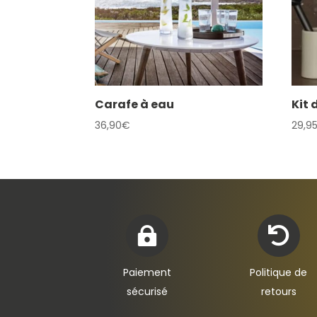
Carafe à eau
Kit 
36,90
€
29,9


Paiement
Politique de
sécurisé
retours