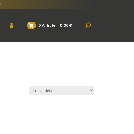
!
0 Article
0,00€