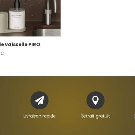
de vaisselle PIRO
5
€


Livraison rapide
Retrait gratuit