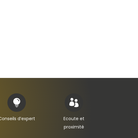


Conseils d’expert
Ecoute et
proximité