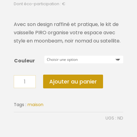
Dont éco-participation : €
Avec son design raffiné et pratique, le kit de
vaisselle PIRO organise votre espace avec
style en moonbeam, noir nomad ou satellite.
Couleur
quantité
Ajouter au panier
de
Kit
de
Tags :
maison
vaisselle
UGS :
ND
PIRO