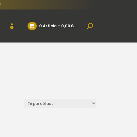
!
0 Article
0,00€