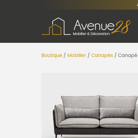
Boutique
/
Mobilier
/
Canapés
/ Canapé 