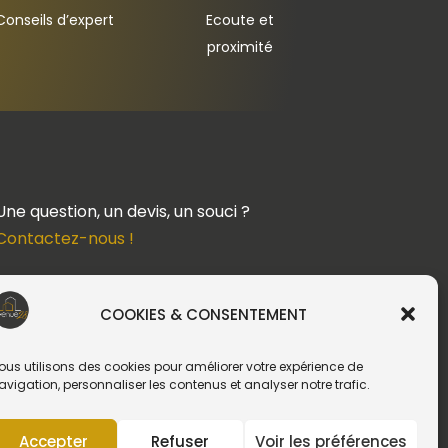
Conseils d’expert
Ecoute et
proximité
Une question, un devis, un souci ?
Contactez-nous !
Suivez-nous
COOKIES & CONSENTEMENT
ous utilisons des cookies pour améliorer votre expérience de
avigation, personnaliser les contenus et analyser notre trafic.
Création du site web :
Accepter
Refuser
Voir les préférences