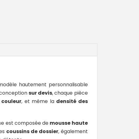
e modèle hautement personnalisable
a conception
sur devis
, chaque pièce
a
couleur
, et même la
densité des
ssise est composée de
mousse haute
Les
coussins de dossier
, également