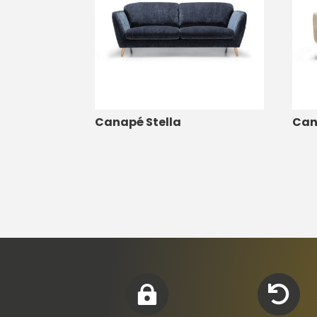
Canapé Stella
Can

