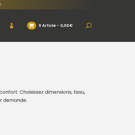
!
0 Article
0,00€
onfort. Choisissez dimensions, tissu,
sur demande.