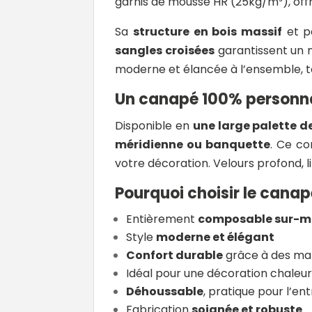
garnis de mousse HR (25kg/m³), off
Sa
structure en bois massif
et pa
sangles croisées
garantissent un 
moderne et élancée à l’ensemble, tou
Un canapé 100% personna
Disponible en
une large palette de
méridienne ou banquette
. Ce co
votre décoration. Velours profond, li
Pourquoi choisir le canap
Entièrement
composable sur-m
Style
moderne et élégant
Confort durable
grâce à des ma
Idéal pour une décoration chaleu
Déhoussable
, pratique pour l’en
Fabrication
soignée et robuste