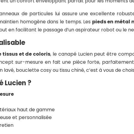
rent un
confort enveloppan
t parfait pour les moments d
nneaux de particules lui assure une excellente robust
maintien homogène dans le temps. Les
pieds en métal n
t en facilitant le passage d’un aspirateur robot ou le ne
lisable
 tissus et de coloris
, le canapé Lucien peut être comp
ncept sur-mesure en fait une pièce forte, parfaitement
n lavé, bouclette cosy ou tissu chiné, c’est à vous de choi
é Lucien ?
esure
tériaux haut de gamme
reuse et personnalisée
tretien