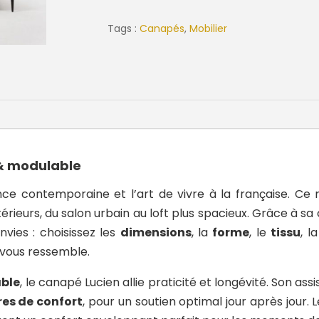
Tags :
Canapés
,
Mobilier
& modulable
nce contemporaine et l’art de vivre à la française. C
érieurs, du salon urbain au loft plus spacieux. Grâce à s
vies : choisissez les
dimensions
, la
forme
, le
tissu
, l
 vous ressemble.
ble
, le canapé Lucien allie praticité et longévité. Son a
res de confort
, pour un soutien optimal jour après jour. 