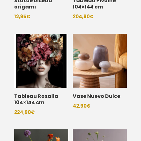
Statue oiseau
Tableau Pivoine
origami
104×144 cm
12,95
€
204,90
€
Tableau Rosalia
Vase Nuevo Dulce
104×144 cm
42,90
€
224,90
€