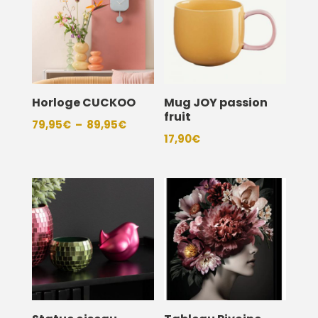
Horloge CUCKOO
Mug JOY passion
fruit
Plage
79,95
€
–
89,95
€
17,90
€
de
prix :
79,95€
à
89,95€