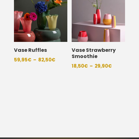
Vase Ruffles
Vase Strawberry
Smoothie
Plage
59,95
€
–
82,50
€
Plage
18,50
€
–
29,90
€
de
de
prix :
prix :
59,95€
18,50€
à
à
82,50€
29,90€