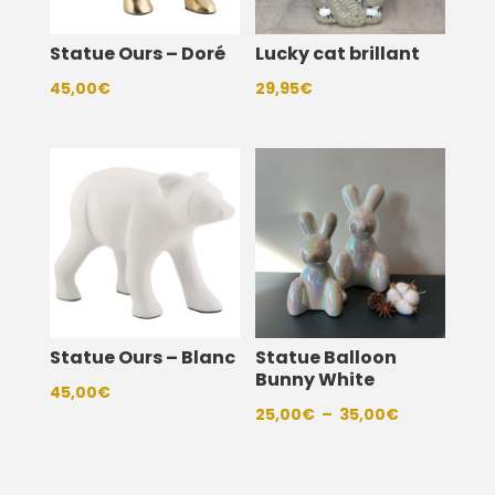
Statue Ours – Doré
Lucky cat brillant
45,00
€
29,95
€
Statue Ours – Blanc
Statue Balloon
Bunny White
45,00
€
Plage
25,00
€
–
35,00
€
de
prix :