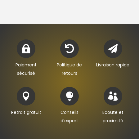
25,00€
à
35,00€



Paiement
Politique de
Livraison rapide
sécurisé
retours



Retrait gratuit
Conseils
Ecoute et
d’expert
proximité