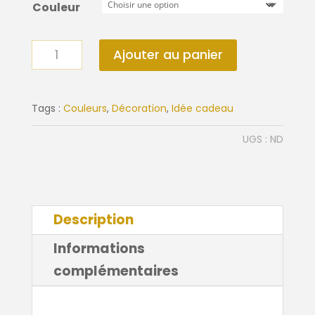
Couleur
quantité
Ajouter au panier
de
Statue
oiseau
Tags :
Couleurs
,
Décoration
,
Idée cadeau
origami
UGS :
ND
Description
Informations
complémentaires