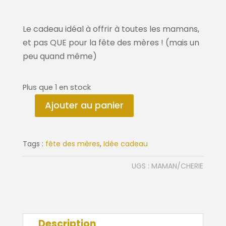
Le cadeau idéal à offrir à toutes les mamans,
et pas QUE pour la fête des mères ! (mais un
peu quand même)
Plus que 1 en stock
Ajouter au panier
quantité
de
Affiche
Tags :
fête des mères
,
Idée cadeau
maman
chérie
UGS :
MAMAN/CHERIE
Description