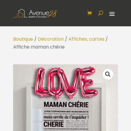
Boutique
/
Décoration
/
Affiches, cartes
/
Affiche maman chérie