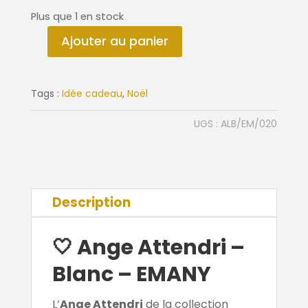
Plus que 1 en stock
Ajouter au panier
quantité
de
Ange
Tags :
Idée cadeau
,
Noël
Attendri
UGS :
ALB/EM/020
Description
🤍 Ange Attendri –
Blanc – EMANY
L’
Ange Attendri
de la collection