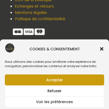
Echanges et retours
Mentions légales
Politique de confidentialité
COOKIES & CONSENTEMENT
Une question, un devis, un souci ?
Contactez-nous !
Nous utilisons des cookies pour améliorer votre expérience de
navigation, personnaliser les contenus et analyser notre trafic.
Suivez-nous
Accepter
Refuser
Voir les préférences
Création du site web :