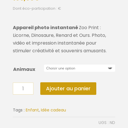
Dont éco-participation : €
Appareil photo instantané
Zoo Print :
Licorne, Dinosaure, Renard et Ours. Photo,
vidéo et impression instantanée pour
stimuler créativité et souvenirs amusants.
Animaux
quantité
Ajouter au panier
de
Appareil
photo
Tags :
Enfant
,
Idée cadeau
instantané
UGS :
ND