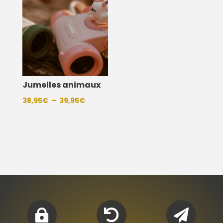
Jumelles animaux
Plage
38,95
€
–
39,95
€
de
prix :
38,95€
à
39,95€


