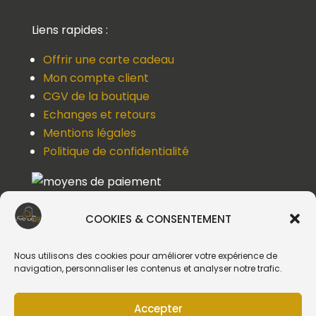
Liens rapides :
Offrir une carte cadeau
Mon compte client
CGV de la boutique
Echanges et retours
Mentions légales
Politique de confidentialité
COOKIES & CONSENTEMENT
Une question, un devis, un souci ?
Contactez-nous !
Nous utilisons des cookies pour améliorer votre expérience de
navigation, personnaliser les contenus et analyser notre trafic.
Suivez-nous
Accepter