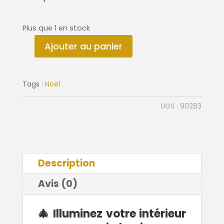
Plus que 1 en stock
Ajouter au panier
quantité
de
Sapin
Tags :
Noël
lumineux
en
UGS :
90283
porcelaine
Description
Avis (0)
🎄 Illuminez votre intérieur