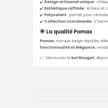
✔️
Design artisanal unique
: chaqu
✔️
Esthétique raffinée
: émaux et c
✔️
Polyvalent
: parfait pour céréale
✔️
Collection coordonnée
: s’harm
🌟 La qualité Pomax
Pomax
, marque belge réputée, alli
fonctionnalité et élégance
, rend
👉 Découvrez le
bol Nougat
, disp