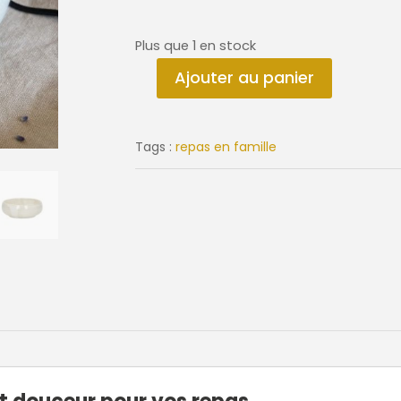
Plus que 1 en stock
Ajouter au panier
quantité
de
Bol
Tags :
repas en famille
NOUGAT