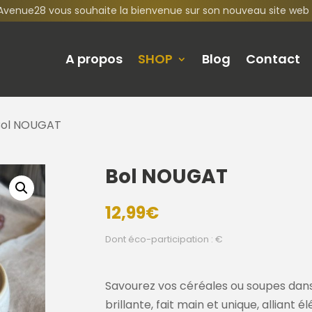
Avenue28 vous souhaite la bienvenue sur son nouveau site web 
A propos
SHOP
Blog
Contact
Bol NOUGAT
Bol NOUGAT
12,99
€
Dont éco-participation : €
Savourez vos céréales ou soupes dans
brillante, fait main et unique, alliant