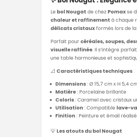
✨ Bol Nougat : Élégance 
Le
bol Nougat
de chez
Pomax
se d
chaleur et raffinement
à chaque r
délicats cristaux
formés lors de la
Parfait pour
céréales, soupes, des
visuelle raffinée
. Il s’intègre parf
une table harmonieuse et sophistiq
📐
Caractéristiques techniques
Dimensions
: Ø 15,7 cm x H 5,4 c
Matière
: Porcelaine brillante
Coloris
: Caramel avec cristaux u
Utilisation
: Compatible
lave-va
Finition
: Peinture et émail réalis
💡
Les atouts du bol Nougat