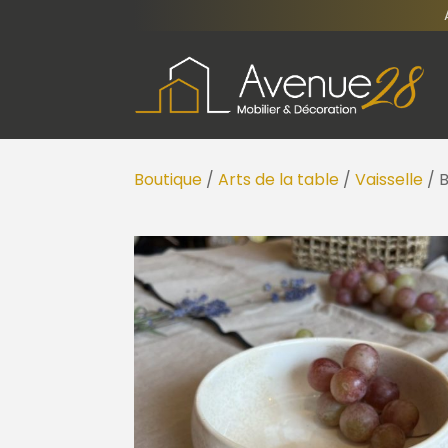
Boutique
/
Arts de la table
/
Vaisselle
/ 