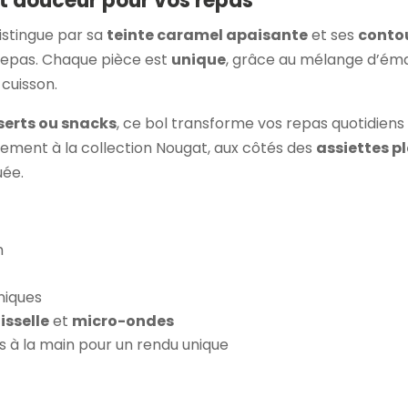
et douceur pour vos repas
istingue par sa
teinte caramel apaisante
et ses
contou
epas. Chaque pièce est
unique
, grâce au mélange d’éma
 cuisson.
serts ou snacks
, ce bol transforme vos repas quotidien
aitement à la collection Nougat, aux côtés des
assiettes pl
uée.
m
niques
isselle
et
micro-ondes
és à la main pour un rendu unique