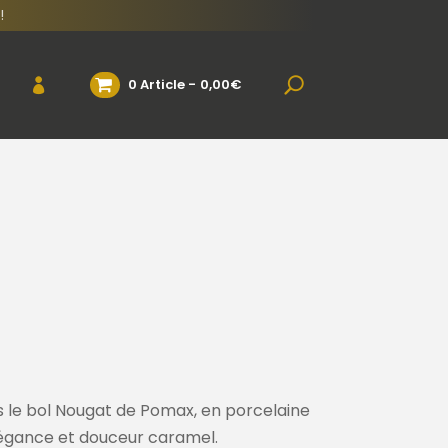
!
0 Article
0,00€
 le bol Nougat de Pomax, en porcelaine
 élégance et douceur caramel.