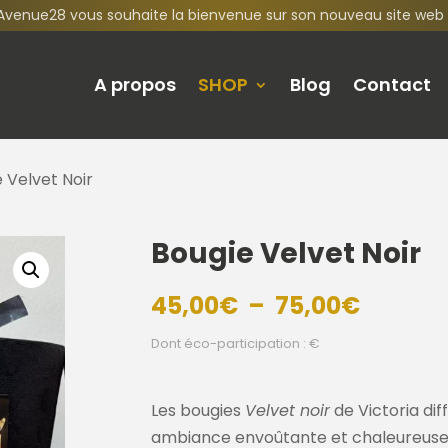
Avenue28 vous souhaite la bienvenue sur son nouveau site web 
A propos
SHOP
Blog
Contact
 Velvet Noir
Bougie Velvet Noir
Plage
45,00
€
–
75,00
€
de
Dont éco-participation : €
prix :
45,00€
à
Les bougies
Velvet noir
de Victoria di
75,00€
ambiance envoûtante et chaleureuse p