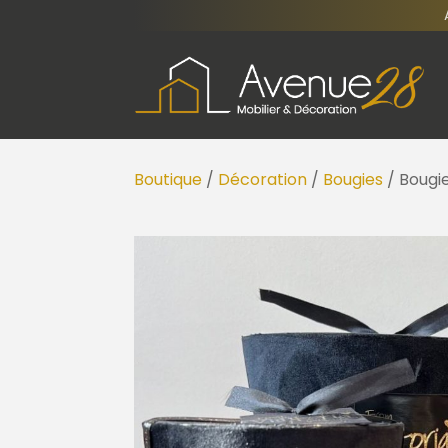
Boutique
/
Décoration
/
Bougies
/ Bougie