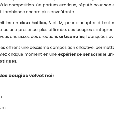
à la composition. Ce parfum exotique, réputé pour son e
nt l’ambiance encore plus envoûtante.
onibles en
deux tailles
, S et M, pour s’adapter à toute
e ou une présence plus affirmée, ces bougies s’intègren
 vous choisissez des créations
artisanales
, fabriquées av
arges offrent une deuxième composition olfactive, permett
ormez chaque moment en une
expérience
sensorielle
uni
otiques
.
des bougies velvet noir
m
 cm