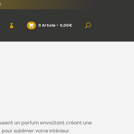
!
0 Article
0,00€
ffusent un parfum envoûtant créant une
our sublimer votre intérieur.