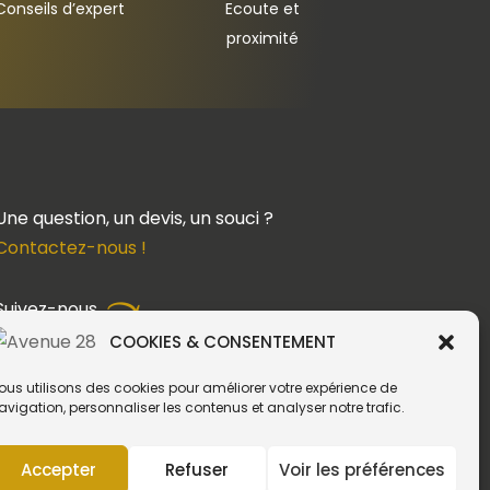
Conseils d’expert
Ecoute et
proximité
Une question, un devis, un souci ?
Contactez-nous !
Suivez-nous
COOKIES & CONSENTEMENT
ous utilisons des cookies pour améliorer votre expérience de
avigation, personnaliser les contenus et analyser notre trafic.
Création du site web :
Accepter
Refuser
Voir les préférences