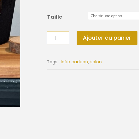
Taille
quantité
Ajouter au panier
de
Bougie
Velvet
Tags :
Idée cadeau
,
salon
Noir