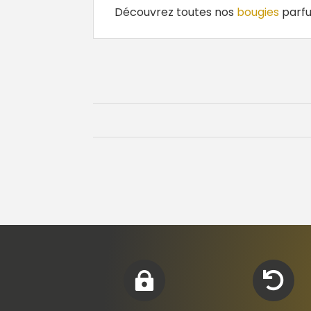
Découvrez toutes nos
bougies
parfu

