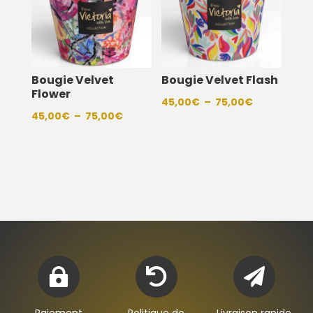
Bougie Velvet
Bougie Velvet Flash
Flower
Plage
45,00
€
–
75,00
€
Plage
45,00
€
–
75,00
€
de
de
prix :
prix :
45,00€
45,00€
à
à
75,00€
75,00€


