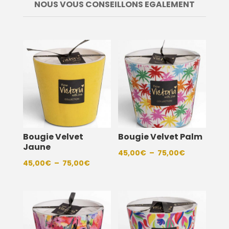
NOUS VOUS CONSEILLONS EGALEMENT
Bougie Velvet
Bougie Velvet Palm
Jaune
Plage
45,00
€
–
75,00
€
Plage
45,00
€
–
75,00
€
de
de
prix :
prix :
45,00€
45,00€
à
à
75,00€
75,00€