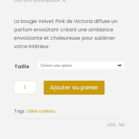
Dont éco-participation : €
prix :
45,00€
à
La bougie Velvet Pink de Victoria diffuse un
75,00€
parfum envoûtant créant une ambiance
envoûtante et chaleureuse pour sublimer
votre intérieur.
Taille
quantité
Ajouter au panier
de
Bougie
Velvet
Tags :
Idée cadeau
Pink
UGS :
ND