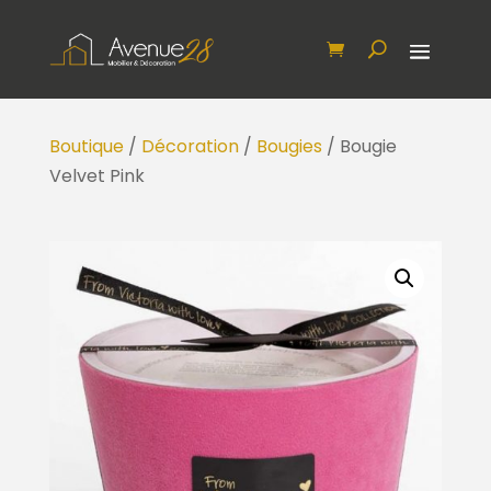
Boutique
/
Décoration
/
Bougies
/ Bougie
Velvet Pink