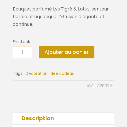
Bouquet parfumé Lys Tigré & Lotus, senteur
florale et aquatique. Diffusion élégante et
continue.
En stock
quantité
Ajouter au panier
de
Bouquet
Parfumé
Tags :
Décoration
,
Idée cadeau
Lys
UGS :
C2801LYL
Tigré
et
Lotus
Description