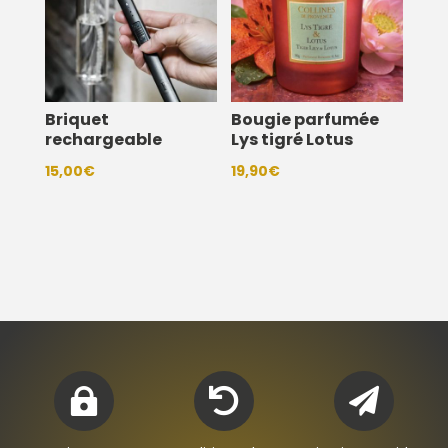
Briquet
Bougie parfumée
rechargeable
Lys tigré Lotus
15,00
€
19,90
€


