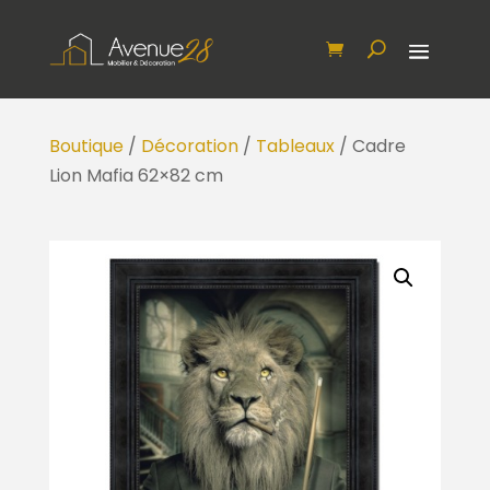
Boutique
/
Décoration
/
Tableaux
/ Cadre
Lion Mafia 62×82 cm