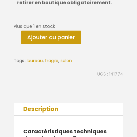
retirer en boutique
obligatoirement
.
Plus que 1 en stock
Ajouter au panier
quantité
de
Cadre
Tags :
bureau
,
fragile
,
salon
Lion
Mafia
UGS :
141774
62x82
cm
Description
Caractéristiques techniques