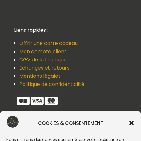
Liens rapides :
Offrir une carte cadeau
Mon compte client
CGV de la boutique
Echanges et retours
Mentions légales
Politique de confidentialité
COOKIES & CONSENTEMENT
Une question, un devis, un souci ?
Contactez-nous !
Nous utilisons des cookies pour améliorer votre expérience de