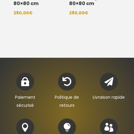
80×80 cm
80×80 cm
280,00
€
280,00
€



Paiement
Politique de
Livraison rapide
sécurisé
retours


