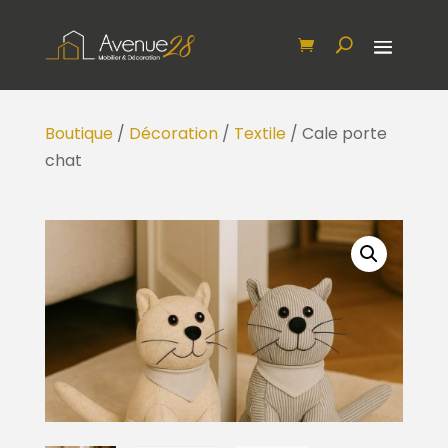
Boutique
/
Décoration
/
Textile
/ Cale porte
chat