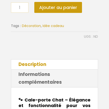
quantité
Ajouter au panier
de
Cale
porte
Tags :
Décoration
,
Idée cadeau
chat
UGS :
ND
Description
Informations
complémentaires
🐾 Cale-porte Chat – Élégance
et fonctionnalité pour vos