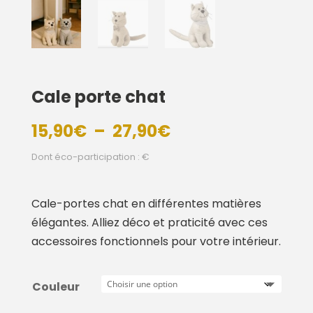
Cale porte chat
Plage
15,90
€
–
27,90
€
de
Dont éco-participation : €
prix :
15,90€
à
Cale-portes chat en différentes matières
27,90€
élégantes. Alliez déco et praticité avec ces
accessoires fonctionnels pour votre intérieur.
Couleur