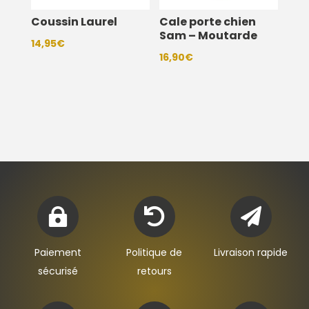
Coussin Laurel
Cale porte chien
Sam – Moutarde
14,95
€
16,90
€



Paiement
Politique de
Livraison rapide
sécurisé
retours