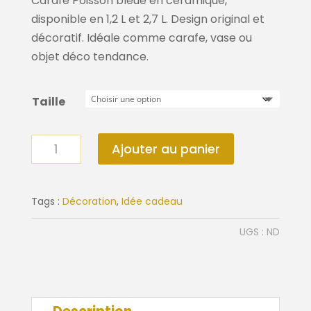
à
Carafe Poisson bleue en céramique,
59,90€
disponible en 1,2 L et 2,7 L. Design original et
décoratif. Idéale comme carafe, vase ou
objet déco tendance.
Taille
quantité
Ajouter au panier
de
Carafe
poisson
Tags :
Décoration
,
Idée cadeau
bleue
UGS :
ND