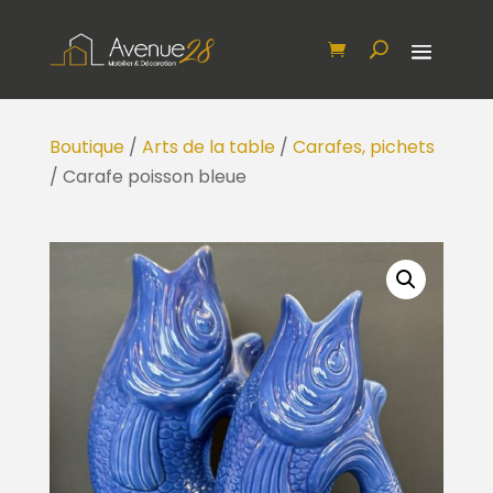
Boutique
/
Arts de la table
/
Carafes, pichets
/ Carafe poisson bleue