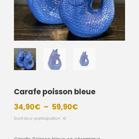
Carafe poisson bleue
Plage
34,90
€
–
59,90
€
de
Dont éco-participation : €
prix :
34,90€