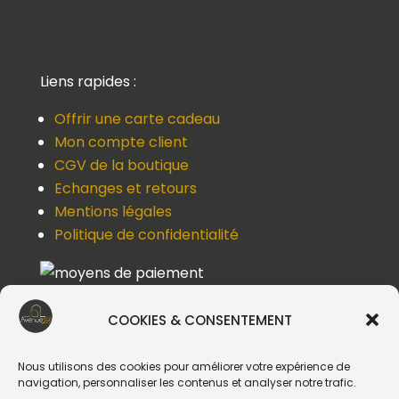
Liens rapides :
Offrir une carte cadeau
Mon compte client
CGV de la boutique
Echanges et retours
Mentions légales
Politique de confidentialité
COOKIES & CONSENTEMENT
Une question, un devis, un souci ?
Contactez-nous !
Nous utilisons des cookies pour améliorer votre expérience de
navigation, personnaliser les contenus et analyser notre trafic.