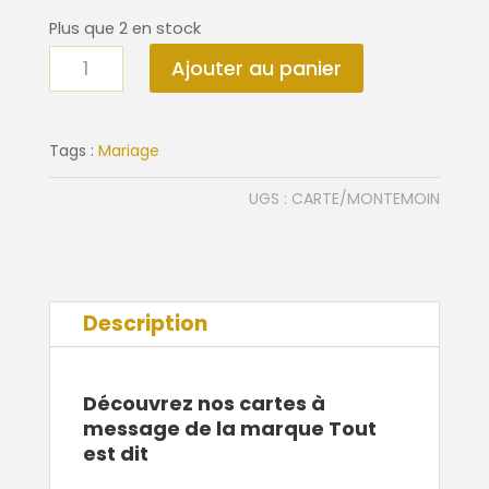
Plus que 2 en stock
quantité
Ajouter au panier
de
Carte
Tu
Tags :
Mariage
es
UGS :
CARTE/MONTEMOIN
mon
témoin
Description
Découvrez nos cartes à
message de la marque Tout
est dit