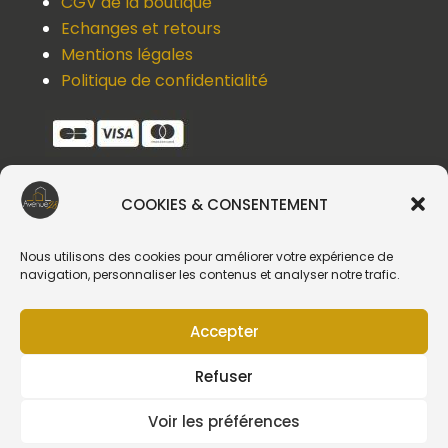
CGV de la boutique
Echanges et retours
Mentions légales
Politique de confidentialité
COOKIES & CONSENTEMENT
Une question, un devis, un souci ?
Contactez-nous !
Nous utilisons des cookies pour améliorer votre expérience de
navigation, personnaliser les contenus et analyser notre trafic.
Suivez-nous
Accepter
Refuser
Voir les préférences
Création du site web :