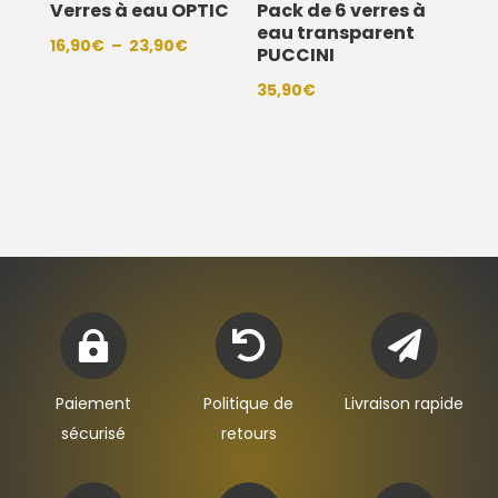
Verres à eau OPTIC
Pack de 6 verres à
eau transparent
Plage
16,90
€
–
23,90
€
PUCCINI
de
35,90
€
prix :
16,90€
à
23,90€



Paiement
Politique de
Livraison rapide
sécurisé
retours