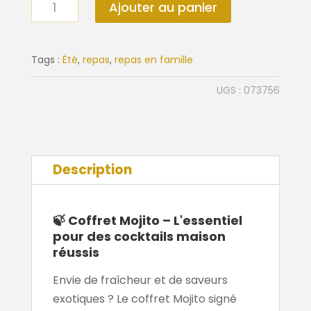
quantité
Ajouter au panier
de
Coffret
Mojito
Tags :
Été
,
repas
,
repas en famille
UGS :
073756
Description
🍃
Coffret Mojito – L'essentiel
pour des cocktails maison
réussis
Envie de fraîcheur et de saveurs
exotiques ? Le coffret Mojito signé