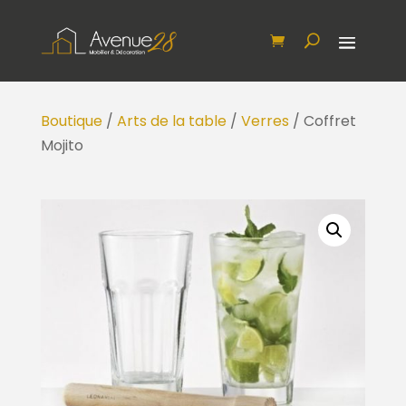
Boutique
/
Arts de la table
/
Verres
/ Coffret
Mojito