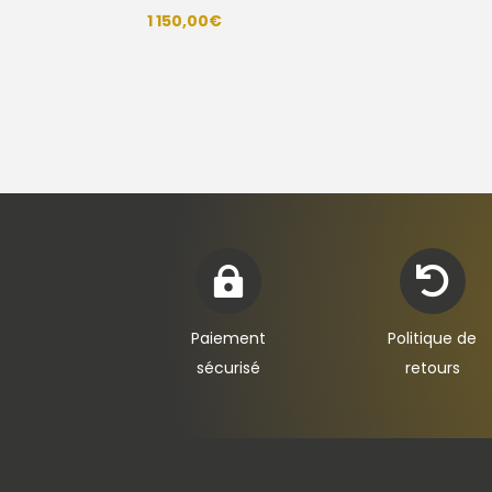
1 150,00
€


Paiement
Politique de
sécurisé
retours