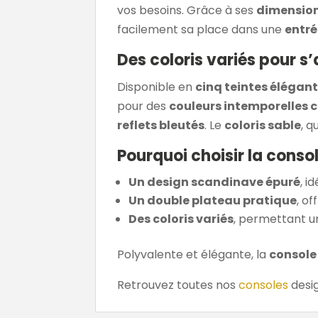
vos besoins. Grâce à ses
dimension
facilement sa place dans une
entr
Des coloris variés pour s
Disponible en
cinq teintes élégan
pour des
couleurs intemporelles c
reflets bleutés
. Le
coloris sable
, 
Pourquoi choisir la consol
Un design scandinave épuré
, i
Un double plateau pratique
, o
Des coloris variés
, permettant u
Polyvalente et élégante, la
console
Retrouvez toutes nos
consoles
desig