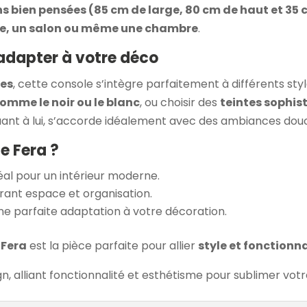
s bien pensées (85 cm de large, 80 cm de haut et 35
ée, un salon ou même une chambre
.
’adapter à votre déco
tes
, cette console s’intègre parfaitement à différents sty
omme le noir ou le blanc
, ou choisir des
teintes sophis
quant à lui, s’accorde idéalement avec des ambiances douc
e Fera ?
déal pour un intérieur moderne.
ffrant espace et organisation.
ne parfaite adaptation à votre décoration.
 Fera
est la pièce parfaite pour allier
style et fonctionna
n, alliant fonctionnalité et esthétisme pour sublimer votre