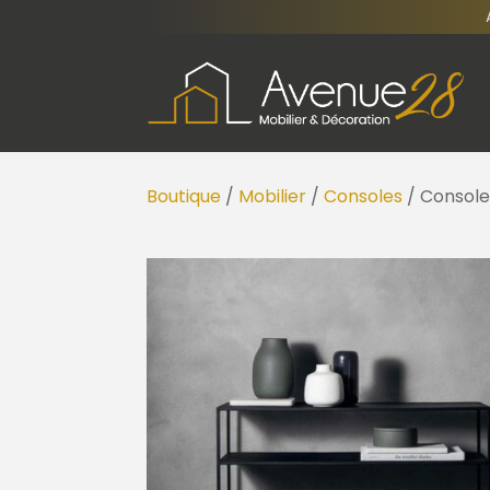
Boutique
/
Mobilier
/
Consoles
/ Console