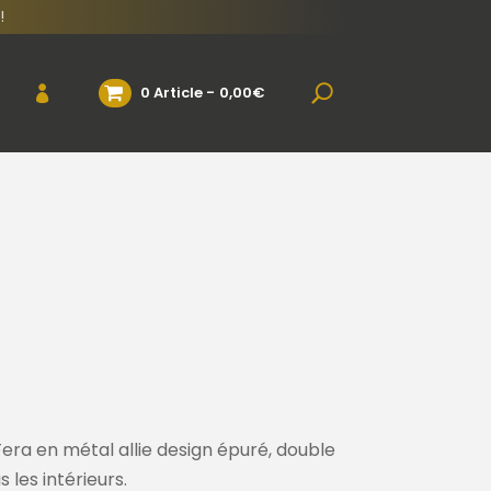
!
0 Article
0,00€
Fera en métal allie design épuré, double
 les intérieurs.