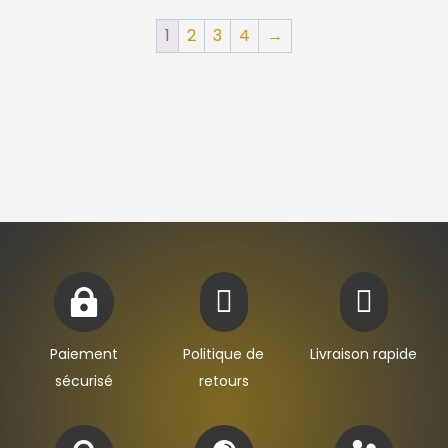
19,00€
19,00€
1
2
3
4
→
à
à
39,00€
39,00€



Paiement
Politique de
Livraison rapide
sécurisé
retours