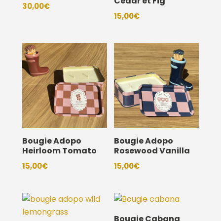
Cedar et Fig
30,00
€
15,00
€
Bougie Adopo
Bougie Adopo
Heirloom Tomato
Rosewood Vanilla
15,00
€
15,00
€
Bougie Cabana