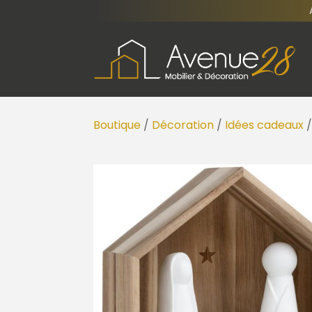
Boutique
/
Décoration
/
Idées cadeaux
/