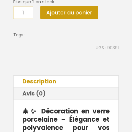
Plus que 2 en stock
quantité
Ajouter au panier
de
Décoration
en
Tags :
verre
UGS :
90391
et
porcelaine
Description
Avis (0)
🎄✨ Décoration en verre
porcelaine – Élégance et
polyvalence pour vos