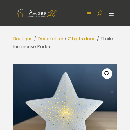
Boutique
/
Décoration
/
Objets déco
/ Etoile
lumineuse Räder