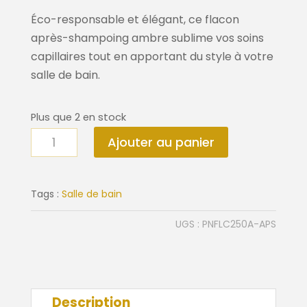
Éco-responsable et élégant, ce flacon
après-shampoing ambre sublime vos soins
capillaires tout en apportant du style à votre
salle de bain.
Plus que 2 en stock
quantité
Ajouter au panier
de
Flacon
après-
Tags :
Salle de bain
shampoing
UGS :
PNFLC250A-APS
ambre
Description