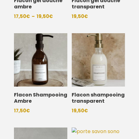
Flacon gel douche
Flacon gel douche
ambre
transparent
Plage
17,50
€
–
19,50
€
19,50
€
de
prix :
17,50€
à
19,50€
Flacon Shampooing
Flacon shampooing
Ambre
transparent
17,50
€
19,50
€