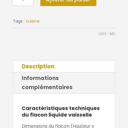
de
Flacon
liquide
Tags :
cuisine
vaisselle
UGS :
ND
ambre
Description
Informations
complémentaires
Caractéristiques techniques
du flacon liquide vaisselle
Dimensions du flacon (Hauteur x