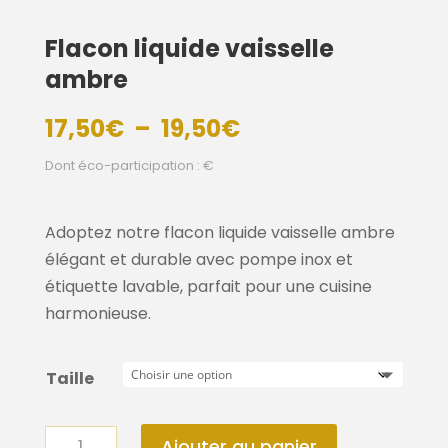
Flacon liquide vaisselle
ambre
Plage
17,50
€
–
19,50
€
de
Dont éco-participation : €
prix :
17,50€
à
Adoptez notre flacon liquide vaisselle ambre
19,50€
élégant et durable avec pompe inox et
étiquette lavable, parfait pour une cuisine
harmonieuse.
Taille
quantité
Ajouter au panier