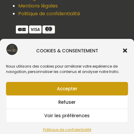
Mentions légales
Politique de confidentialité
COOKIES & CONSENTEMENT
Une question, un devis, un souci ?
Contactez-nous !
Nous utilisons des cookies pour améliorer votre expérience de
navigation, personnaliser les contenus et analyser notre trafic.
Suivez-nous
Accepter
Refuser
Voir les préférences
Création du site web :
Politique de confidentialité