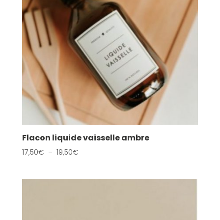
Flacon liquide vaisselle ambre
Plage
17,50
€
–
19,50
€
de
prix :
17,50€
à
19,50€