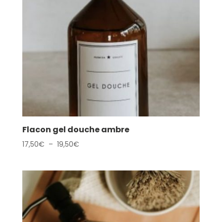
Flacon gel douche ambre
Plage
17,50
€
–
19,50
€
de
prix :
17,50€
à
19,50€