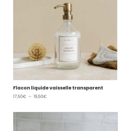
Flacon liquide vaisselle transparent
Plage
17,50
€
–
19,50
€
de
prix :
17,50€
à
19,50€