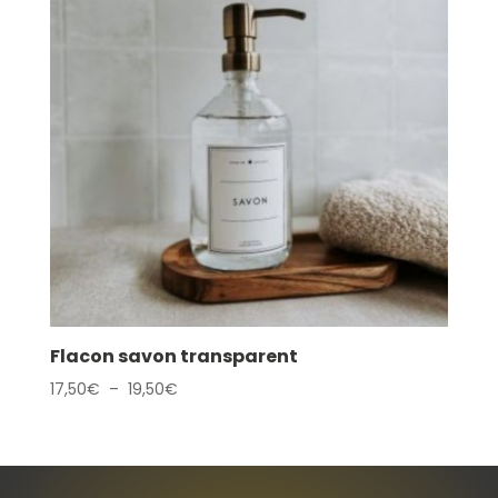
Flacon savon transparent
Plage
17,50
€
–
19,50
€
de
prix :
17,50€
à