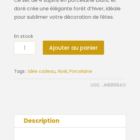
Ce set de 4 sapins en porcelaine blanc et
doré crée une élégante forêt d’hiver, idéale
pour sublimer votre décoration de fêtes.
En stock
quantité
Ajouter au panier
de
Forêt
d'hiver
Tags :
Idée cadeau
,
Noël
,
Porcelaine
UGS :
JN88684O
Description