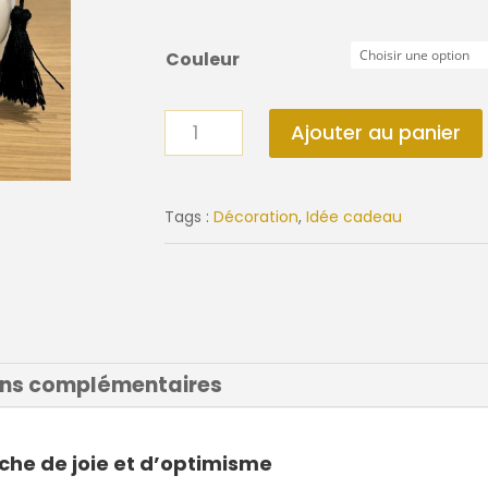
Couleur
quantité
Ajouter au panier
de
Hoptimist
Diplômé
Tags :
Décoration
,
Idée cadeau
ons complémentaires
che de joie et d’optimisme