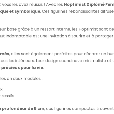
 vous les avez réussis ! Avec les
Hoptimist Diplômé F
dique et symbolique
. Ces figurines rebondissantes diffuse
leur base grâce à un ressort interne, les Hoptimist sont
aut indomptable est une invitation à sourire et à partag
ômés
, elles sont également parfaites pour décorer un bu
ous les intérieurs. Leur design scandinave minimaliste et c
 précieux pour la vie
.
les en deux modèles :
ux
pressifs
e profondeur de 6 cm
, ces figurines compactes trouvent