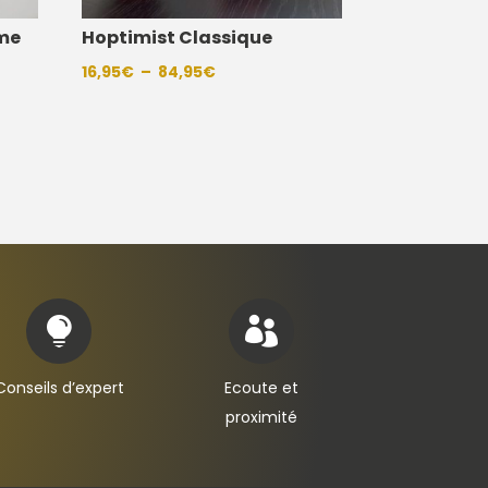
ome
Hoptimist Classique
Plage
16,95
€
–
84,95
€
de
prix :
16,95€
à
84,95€


Conseils d’expert
Ecoute et
proximité