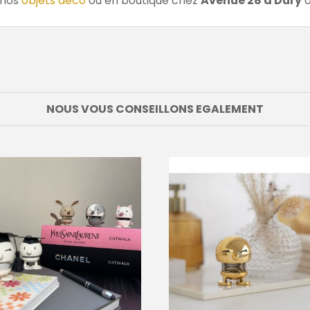
 nos
objets déco
ou en boutique chez
Avenue 28 à Dury
o
NOUS VOUS CONSEILLONS EGALEMENT