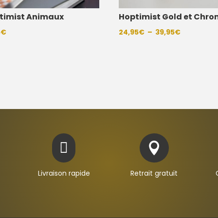
timist Animaux
Hoptimist Gold et Chr
Plage
5
€
24,95
€
–
39,95
€
de
prix :
24,95€
à
39,95€


Livraison rapide
Retrait gratuit