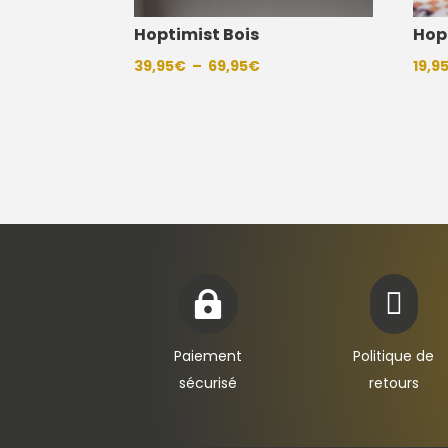
Hoptimist Bois
Hop
Plage
39,95
€
–
69,95
€
19,9
de
prix :
39,95€
à
69,95€


Paiement
Politique de
sécurisé
retours