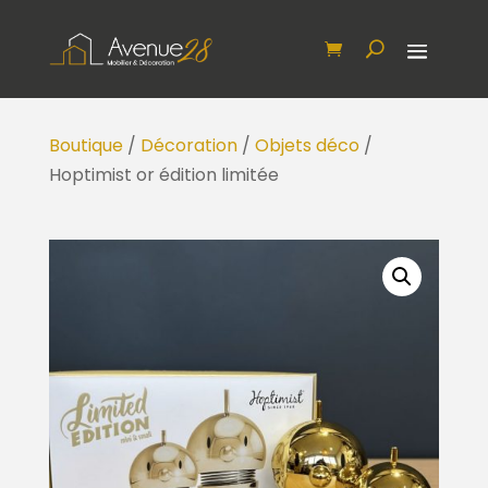
Boutique
/
Décoration
/
Objets déco
/
Hoptimist or édition limitée