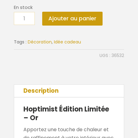
En stock
quantité
Ajouter au panier
de
Hoptimist
or
Tags :
Décoration
,
Idée cadeau
édition
UGS :
36532
limitée
Description
Hoptimist Édition Limitée
– Or
Apportez une touche de chaleur et
de raffinement à votre intérieur avec