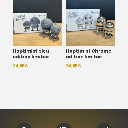
24,95€
à
39,95€
Hoptimist bleu
Hoptimist Chrome
édition limitée
édition limitée
24,95
€
34,95
€