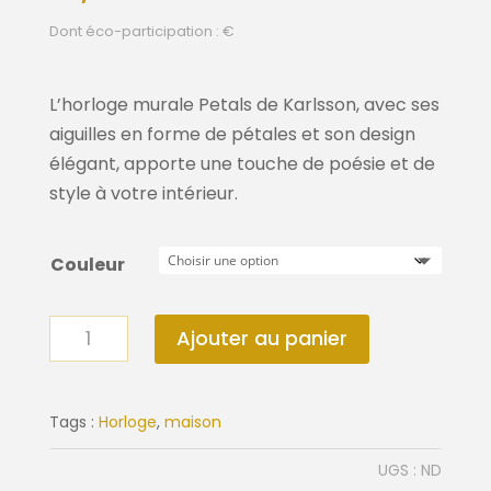
Dont éco-participation : €
L’horloge murale Petals de Karlsson, avec ses
aiguilles en forme de pétales et son design
élégant, apporte une touche de poésie et de
style à votre intérieur.
Couleur
quantité
Ajouter au panier
de
Horloge
murale
Tags :
Horloge
,
maison
Petals
UGS :
ND