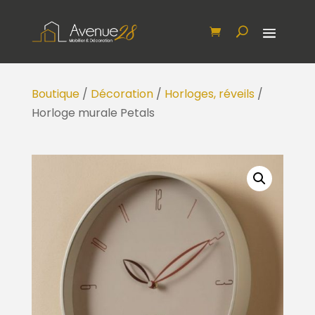
Boutique
/
Décoration
/
Horloges, réveils
/
Horloge murale Petals