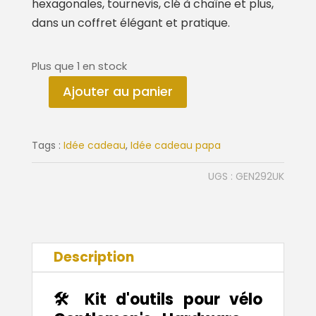
hexagonales, tournevis, clé à chaîne et plus,
dans un coffret élégant et pratique.
Plus que 1 en stock
Ajouter au panier
quantité
de
Kit
Tags :
Idée cadeau
,
Idée cadeau papa
d'outils
pour
UGS :
GEN292UK
vélo
Description
🛠️ Kit d'outils pour vélo