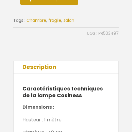
quantité
de
Lampe
Tags :
Chambre
,
fragile
,
salon
Cosiness
blanche
UGS :
PR503497
Description
Caractéristiques techniques
de la lampe Cosiness
Dimensions
:
Hauteur : 1 mètre