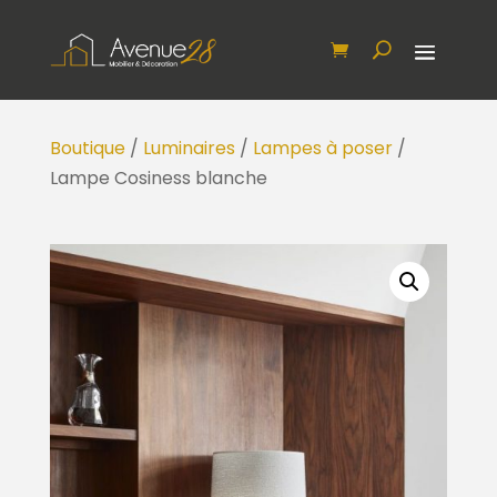
Boutique
/
Luminaires
/
Lampes à poser
/
Lampe Cosiness blanche