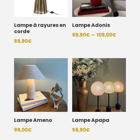
Lampe à rayures en
Lampe Adonis
corde
Plage
69,90
€
–
109,00
€
69,90
€
de
prix :
69,90€
à
109,00€
Lampe Ameno
Lampe Apapa
99,00
€
59,90
€