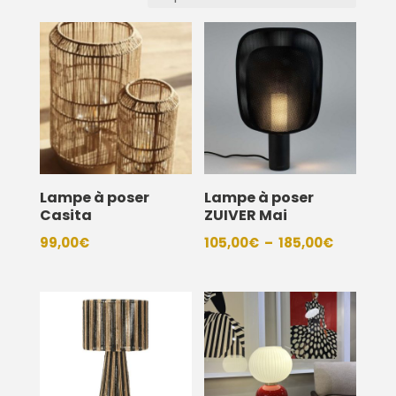
Lampe à poser
Lampe à poser
Casita
ZUIVER Mai
Plage
99,00
€
105,00
€
–
185,00
€
de
prix :
105,00€
à
185,00€