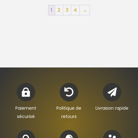
1
2
3
4
→



Paiement
Politique de
Livraison rapide
sécurisé
retours