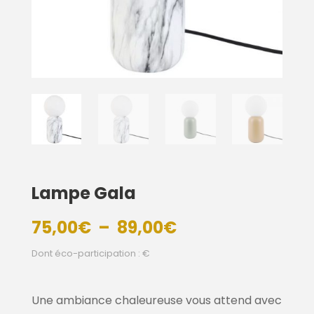
Lampe Gala
Plage
75,00
€
–
89,00
€
de
Dont éco-participation : €
prix :
75,00€
à
Une ambiance chaleureuse vous attend avec