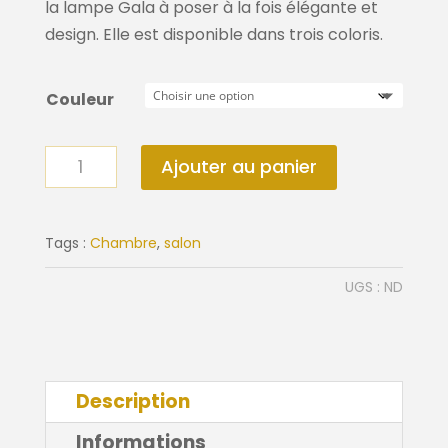
89,00€
la lampe Gala à poser à la fois élégante et
design. Elle est disponible dans trois coloris.
Couleur
quantité
Ajouter au panier
de
Lampe
Gala
Tags :
Chambre
,
salon
UGS :
ND
Description
Informations